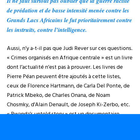
Il ne faut surtout pas oublier que la guerre raciste
de prédation et de basse intensité menée contre les
Grands Lacs Africains le fut prioritairement contre
les instruits, contre l’intelligence.
Aussi, n’y a-t-il pas que Judi Rever sur ces questions.
« Crimes organisés en Afrique centrale » est un livre
dont l’actualité n’est pas à prouver. Les livres de
Pierre Péan peuvent être ajoutés à cette listes,
ceux de Florence Hartmann, de Carla Del Ponte, de
Patrick Mbeko, de Charles Onana, de Noam
Chosmky, d’Alain Denault, de Joseph Ki-Zerbo, etc.
« Rwanda’s untold story » est un documentaire
pouvant être visualisé aujourd’hui encore
(
L’Histoire inédite du Rwanda on Vimeo
).