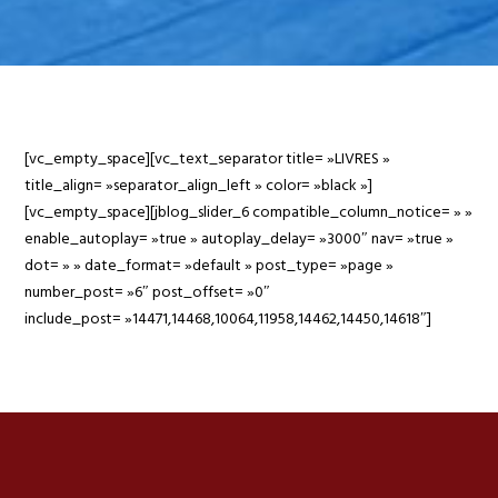
[vc_empty_space][vc_text_separator title= »LIVRES »
title_align= »separator_align_left » color= »black »]
[vc_empty_space][jblog_slider_6 compatible_column_notice= » »
enable_autoplay= »true » autoplay_delay= »3000″ nav= »true »
dot= » » date_format= »default » post_type= »page »
number_post= »6″ post_offset= »0″
include_post= »14471,14468,10064,11958,14462,14450,14618″]