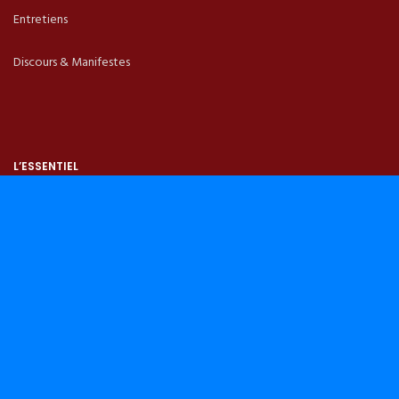
Entretiens
Discours & Manifestes
L’ESSENTIEL
L’appel
Comprendre les enjeux
Gagner la guerre des idées
Refonder le Congo
Travailler au panafricanisme des peuples