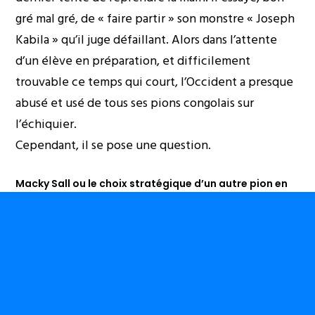
gré mal gré, de « faire partir » son monstre « Joseph
Kabila » qu’il juge défaillant. Alors dans l’attente
d’un élève en préparation, et difficilement
trouvable ce temps qui court, l’Occident a presque
abusé et usé de tous ses pions congolais sur
l’échiquier.
Cependant, il se pose une question.
Macky Sall ou le choix stratégique d’un autre pion en
Afrique
Comment continuer à faire intervenir Paul Kagamé,
qui géopolitiquement est voisin direct de la RD-
Congo, dans la gestion des Grands Lacs quand on sait
que des Congolais ne supportent plus longtemps
une autre humiliation. D’où le choix stratégique