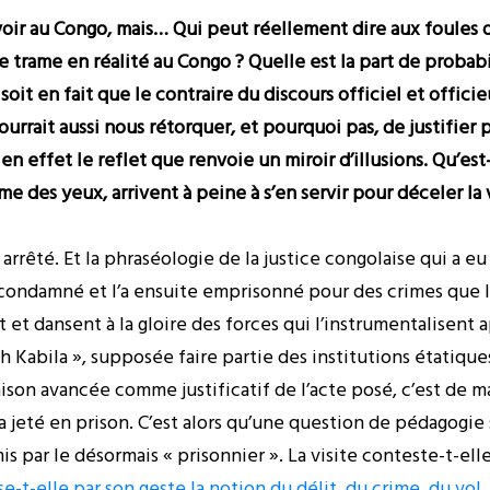
 voir au Congo, mais… Qui peut réellement dire aux foules 
se trame en réalité au Congo ? Quelle est la part de probab
it en fait que le contraire du discours officiel et officie
urrait aussi nous rétorquer, et pourquoi pas, de justifier
en effet le reflet que renvoie un miroir d’illusions. Qu’e
e des yeux, arrivent à peine à s’en servir pour déceler la 
rrêté. Et la phraséologie de la justice congolaise qui a e
condamné et l’a ensuite emprisonné pour des crimes que l
t et dansent à la gloire des forces qui l’instrumentalisen
h Kabila », supposée faire partie des institutions étatiqu
aison avancée comme justificatif de l’acte posé, c’est de m
 a jeté en prison. C’est alors qu’une question de pédagogie
s par le désormais « prisonnier ». La visite conteste-t-elle
ise-t-elle par son geste la notion du délit, du crime, du v