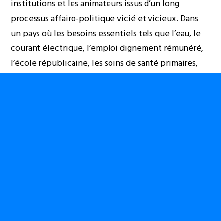
institutions et les animateurs issus d’un long
processus affairo-politique vicié et vicieux. Dans
un pays où les besoins essentiels tels que l’eau, le
courant électrique, l’emploi dignement rémunéré,
l’école républicaine, les soins de santé primaires,
les routes praticables, le logement décent, etc.
sont insatisfaits depuis plusieurs décennies, parler
d’un Etat digne de ce nom pose un problème
sérieux.
Seul le débat public rationnel et raisonnable peut finir
par créer un minimum de culture
D’où le recours aux expressions tels que « Etat
raté » ou « Etat manqué ». Dans un pays où les
forces de défense et les services de sécurité ont