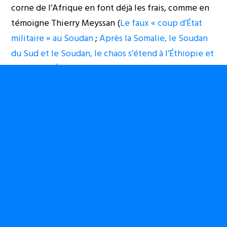
corne de l’Afrique en font déjà les frais, comme en
témoigne Thierry Meyssan (
Le faux « coup d’État
militaire » au Soudan
;
Après la Somalie, le Soudan
du Sud et le Soudan, le chaos s’étend à l’Éthiopie et
bientôt à l’Érythrée
). Barack Obama n’avait-il pas
promis que son pays allait aider le Kongo-Kinshasa
comme il l’a fait avec le Soudan ?
Bon ! Une guerre d’usure a déjà fatigué plusieurs
compatriotes. Ils sont tellement concentrés sur ce
qui se passe à Kinshasa qu’ils ont vite oublié le
vieux projet de l’accaparement du Grand Rift par les
agents du mondialisme. Ils se contentent de petits
raccourcis du genre : « Le Rwanda sera toujours
notre voisin » ! Sans se préoccuper d’une question