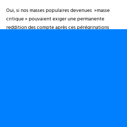
Oui, si nos masses populaires devenues »masse
critique » pouvaient exiger une permanente
reddition des compte après ces pérégrinations
»mondiales », seraient-elles toujours prêtes à
applaudir ? Je ne sais pas. Mais je doute très fort.
Babanya Kabudi
0