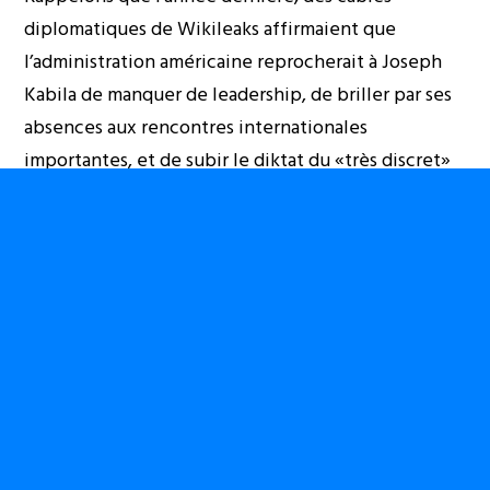
diplomatiques de Wikileaks affirmaient que
l’administration américaine reprocherait à Joseph
Kabila de manquer de leadership, de briller par ses
absences aux rencontres internationales
importantes, et de subir le diktat du «très discret»
Katumba Mwanke .
Ce rapport diplomatique attribué à l’ancien
ambassadeur américain William Garvelink affirme
notamment qu’en 2009, il semble qu’il (Joseph
Kabila) ait soigneusement évité de faire preuve de
leadership, comme quand il a choisi de ne pas
assister à d’importantes rencontres internationales
(…)