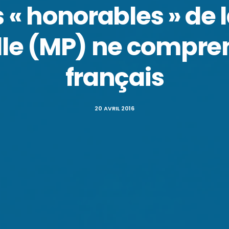
 « honorables » de l
lle (MP) ne compre
français
20 AVRIL 2016