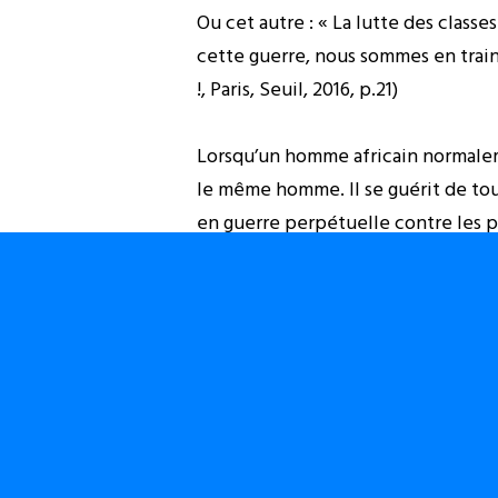
Ou cet autre : « La lutte des classes
cette guerre, nous sommes en train 
!, Paris, Seuil, 2016, p.21)
Lorsqu’un homme africain normaleme
le même homme. Il se guérit de to
en guerre perpétuelle contre les p
A cet homme et à ses semblables, on 
Lui et les siens posent lucidement 
« Muntu musuma kudi nyoka, udi uts
lézards!). Il se comporte en humain 