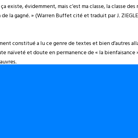
 ça existe, évidemment, mais c’est ma classe, la classe des ri
de la gagné. » (Warren Buffet cité et traduit par J. ZIEGLE
nt constitué a lu ce genre de textes et bien d’autres alla
ute naïveté et doute en permanence de « la bienfaisance 
auvres.
ne peut plus dire : « Laissez « les spécialistes » faire leur
des questions dérangeantes : « Qui finance la recherche et
hina ne mikila ya misodia » (Le Muntu (déjà) mordu par l
averti.