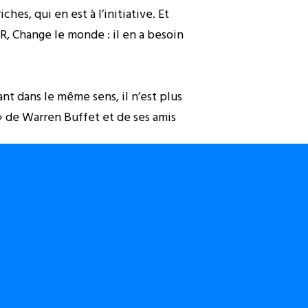
ches, qui en est à l’initiative. Et
R, Change le monde : il en a besoin
nt dans le même sens, il n’est plus
» de Warren Buffet et de ses amis
 travail ».
 pour quoi faire ? »
e serpent a peur des queux des