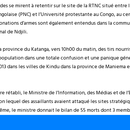
rdes se mirent à retentir sur le site de la RTNC situé entre
golaise (PNC) et l’Université protestante au Congo, au ce
étonations d’armes sont également entendus dans la commu
al de Ndjili.
province du Katanga, vers 10h00 du matin, des tirs nourris
pulation dans une totale confusion et une panique génér
 dans les villes de Kindu dans la province de Maniema et
re rétabli, le Ministre de l’Information, des Médias et de l
n lequel des assaillants avaient attaqué les sites stratégi
 même, le ministre donnait le bilan de 55 morts dont 3 mem
arrêtées à la suite des opérations à Kinshasa. Il précisait
les du pays (Lubumbashi, Kolwezi, Kindu et Kissangani). Le 