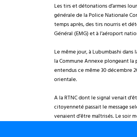
Les tirs et détonations d’armes lou
générale de la Police Nationale Con
temps après, des tirs nourris et d
Général (EMG) et à l’aéroport nation
Le même jour, à Lubumbashi dans la 
la Commune Annexe plongeant la po
entendus ce même 30 décembre 2013
orientale.
A la RTNC dont le signal venait d’êt
citoyenneté passait le message selo
venaient d’être maîtrisés. Le soir
(FARDC), 9 blessés et 39 personnes 
donner le bilan dans les autres vil