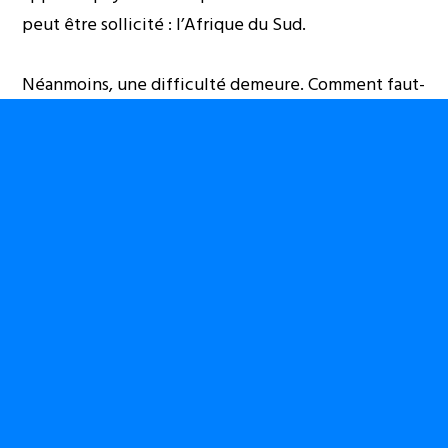
peut être sollicité : l’Afrique du Sud.
Néanmoins, une difficulté demeure. Comment faut-
il procéder pour impliquer les multinationales ou
leurs conseils d’administration dans cette
recherche de Justice et de Paix, de Vérité et de
Réconciliation, eu égard à leur participation (de
près ou de loin) aux conflits récurrents dans sous-
région des Grands Lacs africains ?
L’instrumentalisation des seigneurs de la guerre par
certains clients des multinationales citées dans les
différents rapports des experts de l’ONU est un fait
avéré. Il se pourrait qu’en créant des espaces de
Justice et de Paix, les Grands Lacs en arrivent à
élaborer des traités d’un commerce des ressources