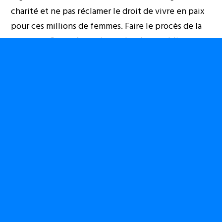
charité et ne pas réclamer le droit de vivre en paix
pour ces millions de femmes. Faire le procès de la
guerre au Congo fera grincer des dents, obligera un
pan de la société à se débarrasser de sa peur
d’affronter la vérité, de mettre à nu toutes les
solidarités criminelles qui se sont organisées depuis
vingt ans dans ce pays. Si l’on veut ouvrir les
horizons pour les femmes et les hommes de ce
pays, il faudra s’asseoir et écouter celles et ceux
pour qui le pire est sorti du dictionnaire pour
bouleverser leurs vies.
C’est à ce travail sans concession que nous appelle
mama Masika Katsuva
de son au-delà, elle qui après
de multiples viols a pris par la main d’autres femmes