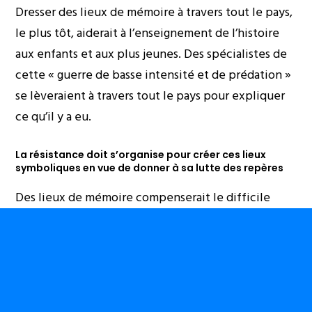
Dresser des lieux de mémoire à travers tout le pays,
le plus tôt, aiderait à l’enseignement de l’histoire
aux enfants et aux plus jeunes. Des spécialistes de
cette « guerre de basse intensité et de prédation »
se lèveraient à travers tout le pays pour expliquer
ce qu’il y a eu.
La résistance doit s’organise pour créer ces lieux
symboliques en vue de donner à sa lutte des repères
Des lieux de mémoire compenserait le difficile
accès au livre, « sa fermeture » et « sa peur ». Des
œuvres d’art produites pour honorer la mémoire
des martyrs de la cause congolaise pourraient
faciliter la tâche.