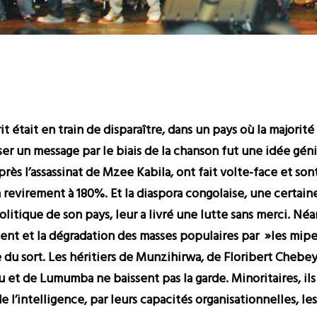
it était en train de disparaître, dans un pays où la majori
er un message par le biais de la chanson fut une idée géni
ès l’assassinat de Mzee Kabila, ont fait volte-face et so
revirement à 180%. Et la diaspora congolaise, une certaine
itique de son pays, leur a livré une lutte sans merci. Néa
ent et la dégradation des masses populaires par »les mip
du sort. Les héritiers de Munzihirwa, de Floribert Chebe
 de Lumumba ne baissent pas la garde. Minoritaires, ils ré
 de l’intelligence, par leurs capacités organisationnelles, l