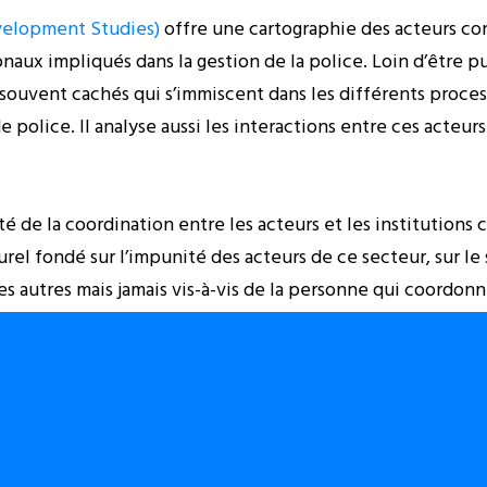
evelopment Studies)
offre une cartographie des acteurs cong
onaux impliqués dans la gestion de la police. Loin d’être 
, souvent cachés qui s’immiscent dans les différents proce
 police. Il analyse aussi les interactions entre ces acteur
té de la coordination entre les acteurs et les institutions 
el fondé sur l’impunité des acteurs de ce secteur, sur l
s autres mais jamais vis-à-vis de la personne qui coordonn
t de l’Etat, il n’y a de réel problème que lorsque la sécur
a sécurité des populations n’est pas assurée.
fois en français et en anglais)
.