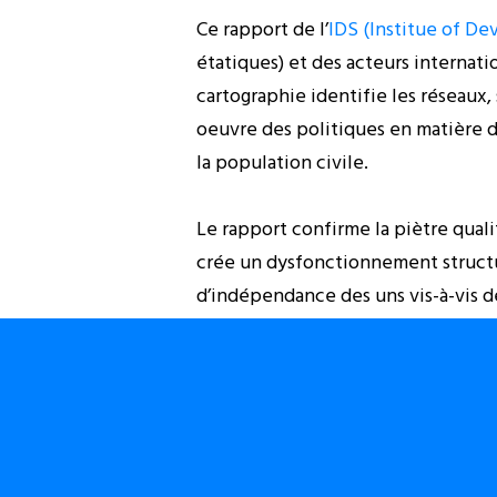
Ce rapport de l’
IDS (Institue of D
étatiques) et des acteurs internati
cartographie identifie les réseaux
oeuvre des politiques en matière de
la population civile.
Le rapport confirme la piètre quali
crée un dysfonctionnement structur
d’indépendance des uns vis-à-vis de
de l’état. Ainsi, aux yeux du somme
pouvoir est en jeu et non lorsque l
Téléchargez
ce rapport (il est à la 