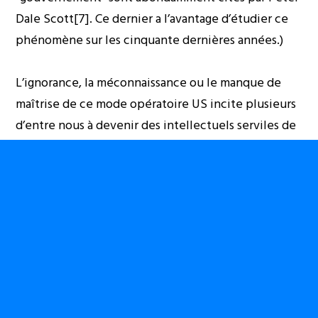
Dale Scott[7]. Ce dernier a l’avantage d’étudier ce
phénomène sur les cinquante dernières années.)
L’ignorance, la méconnaissance ou le manque de
maîtrise de ce mode opératoire US incite plusieurs
d’entre nous à devenir des intellectuels serviles de
‘’l’empire global’’, des ‘’missionnaires de la doctrine
des bonnes intentions US’’ ; c’est-à-dire des
propagateurs sans modération de sa rhétorique
(hypocrite) sur respect de la démocratie et de la
liberté. D’autres, décervelés par les médias
mainstream, tombent carrément dans le syndrome
du larbin en devenant les défenseurs des ‘’guerres
humanitaires US’’ au nom de la realpolitik. D’autres
encore estiment qu’au nom de leurs intérêts, les