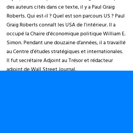
des auteurs cités dans ce texte, il y a Paul Graig
Roberts. Qui est-il ? Quel est son parcours US ? Paul
Graig Roberts connaît les USA de l’intérieur. Il a
occupé la Chaire d’économique politique William E.
Simon. Pendant une douzaine d’années, il a travaillé
au Centre d’études stratégiques et internationales.
Il fut secrétaire Adjoint au Trésor et rédacteur
adjoint de Wall Street Journal.
Dans un récent article intitulé ‘’
Why War Is
Inevitable’’
[5]
du 26 mai 2014, Paul Graig Roberts
montre, avec preuves à l’appui, qu’aucune guerre
menée par les USA ne l’a été pour une Amérique
libre. Toutes les guerres made in USA ont contribué
à la restriction des libertés civiles des Américains, à
l’extermination des tranches faibles des