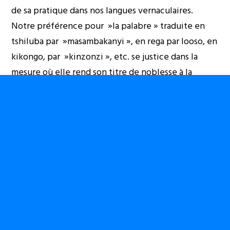
de sa pratique dans nos langues vernaculaires.
Notre préférence pour »la palabre » traduite en
tshiluba par »masambakanyi », en rega par looso, en
kikongo, par »kinzonzi », etc. se justice dans la
mesure où elle rend son titre de noblesse à la
pratique politique. A la politique comme art de
participer collectivement, en paroles et/ou en
actes, à l’édification, à la construction du pays.
La pratique du looso, du kinzonzi ou des
masambakanyi a l’avantage d’associer les
populations, leurs représentants (les Kapita) et
leurs chefs au traitement, à la délibération et aux
décisions prises sur la gestion du village ou de la
cité. Cette palabre est à la fois le lieu du politique