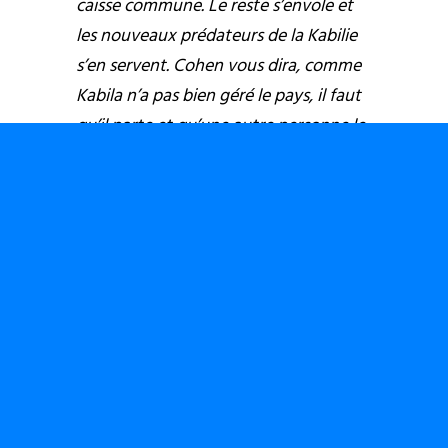
caisse commune. Le reste s’envole et
les nouveaux prédateurs de la Kabilie
s’en servent. Cohen vous dira, comme
Kabila n’a pas bien géré le pays, il faut
qu’il parte et qu’une autre personne le
remplace. Mais pour jouer ce rôle là, il
va puiser dans la Kabilie et prendre
une personne issue du PPRD comme
étant la carte jouable pour le
remplacement de Kabila tout en
accordant à ce dernier une amnistie.
C’est un schéma qui, bien que
critiquant Kabila, lui garantit une
impunité comme l’impunité a été
garantie à tous ces rebelles.