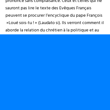
prononce sans complaisance. Ceux et celles qui ne
sauront pas lire le texte des Evêques Français
peuvent se procurer l’encyclique du pape François
»Loué sois-tu ! » (Laudato si). Ils verront comment il
aborde la relation du chrétien à la politique et au
politique. Il est plus facile d’enfermer l’Eglise
catholique dans son passé d’inquisition et de
croisades que de lire l’évolution de sa pensée
sociale à travers les siècles. Et même ‘sa théologie
de libération’. Forte de ses faiblesses, elle reste
ouverte aux remises en question et à la miséricorde.
Si vraiment il est impossible d’avoir accès à tous ces
textes, il est possible de lire celui-ci « Homme
politique et chrétien? » de Sophie de Villeneuve,
rédactrice en chef de
Croire
: