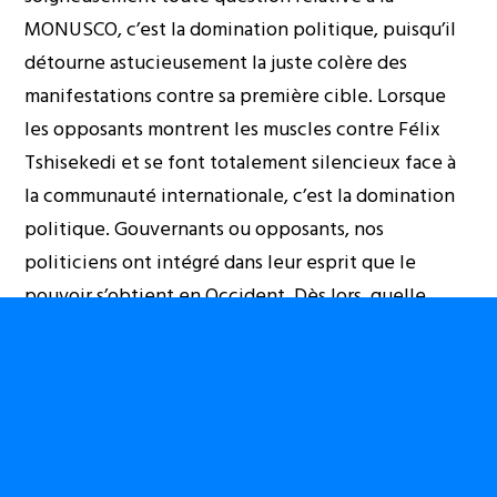
MONUSCO, c’est la domination politique, puisqu’il
détourne astucieusement la juste colère des
manifestations contre sa première cible. Lorsque
les opposants montrent les muscles contre Félix
Tshisekedi et se font totalement silencieux face à
la communauté internationale, c’est la domination
politique. Gouvernants ou opposants, nos
politiciens ont intégré dans leur esprit que le
pouvoir s’obtient en Occident. Dès lors, quelle
différence si tous sont serviteurs du
néocolonialisme ? N’est-ce pas là une classe
politique de distraction, qui amuse la galerie par un
semblant d’opposition entre LAMUKA à CACH alors
que tous sont aux mamelles de ceux qui leur
donnent les moyens de mener une campagne à