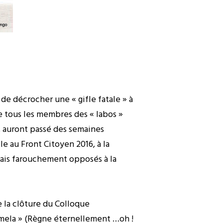
 de décrocher une « gifle fatale » à
se tous les membres des « labos »
I, auront passé des semaines
e au Front Citoyen 2016, à la
lais farouchement opposés à la
e la clôture du Colloque
umela » (Règne éternellement …oh !