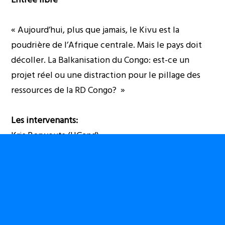
« Aujourd’hui, plus que jamais, le Kivu est la
poudrière de l’Afrique centrale. Mais le pays doit
décoller. La Balkanisation du Congo: est-ce un
projet réel ou une distraction pour le pillage des
ressources de la RD Congo? »
Les intervenants:
Kris Berwouts (UGand)
Barly Baruti (Artiste)
Tony Busselen (Journaliste)
Nadia N’Sayi (Pax Christi)
Modérateurs: