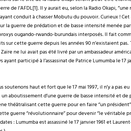
rre de l’AFDL[1]. Il y aurait eu, selon la Radio Okapi, ‘’un
 ayant conduit à chasser Mobutu du pouvoir. Curieux ! Cet
sur la guerre de prédation et de basse intensité menée pa
roxys ougando-rwando-burundais interposés. Il fait comme s
 sur cette guerre depuis les années 90 n’existaient pas. Tr
Zaïre ne lui avait pas été livré par un ambassadeur améric
ys ayant participé à l’assassinat de Patrice Lumumba le 17 j
soutenons haut et fort que le 17 mai 1997, il n’y a pas eu de 
’’, un aboutissement d’une guerre de basse intensité et de 
ène théâtralisant cette guerre pour en faire ‘’un président
tte guerre ‘’révolutionnaire’’ pour devenir ‘’le véritable pr
s dates : Lumumba est assassiné le 17 janvier 1961 et Laurent-
s.)