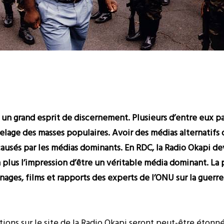
 un grand esprit de discernement. Plusieurs d’entre eux par
velage des masses populaires. Avoir des médias alternatifs
ausés par les médias dominants. En RDC, la Radio Okapi de
lus l’impression d’être un véritable média dominant. La pr
ignages, films et rapports des experts de l’ONU sur la guerr
tions sur le site de la Radio Okapi seront peut-être étonnés