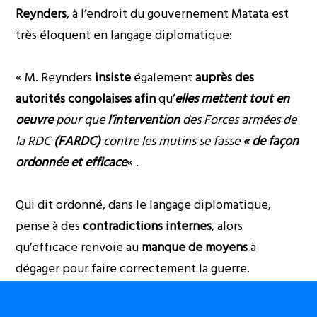
Reynders
, à l’endroit du gouvernement Matata est
très éloquent en langage diplomatique:
« M. Reynders
insiste
également
auprès des
autorités congolaises afin
qu’
elles
mettent tout en
oeuvre
pour que
l’intervention
des Forces armées de
la RDC
(FARDC)
contre les mutins se fasse
« de façon
ordonnée et efficace
« .
Qui dit ordonné, dans le langage diplomatique,
pense à des
contradictions internes
, alors
qu’efficace renvoie au
manque de moyens
à
dégager pour faire correctement la guerre.
Pourquoi le gouvernement agit-il de façon
désordonnée? Des termes qui mettent à nu