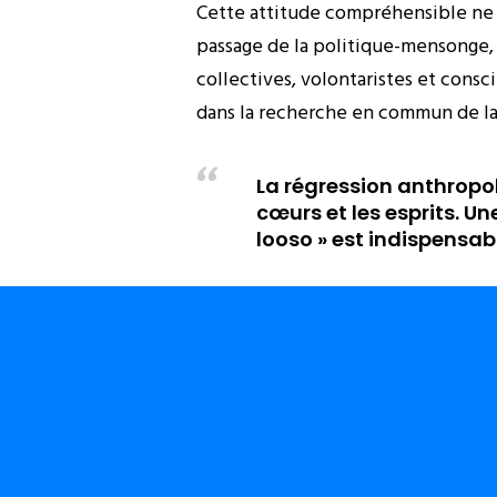
Cette attitude compréhensible ne
passage de la politique-mensonge, d
collectives, volontaristes et consci
dans la recherche en commun de la 
La régression anthropo
cœurs et les esprits. Un
looso » est indispensab
Il prendra beaucoup de temps. La r
et les esprits. Une thérapie collec
la banalisation de la mort, la trahis
beaucoup plus dans « »la classe po
Une « opération-vérité » passant p