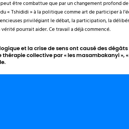
 peut être combattue que par un changement profond de 
u « Tshididi » à la politique comme art de participer à l’éd
encieuses privilégiant le débat, la participation, la délibé
vérité pourrait aider. Ce travail a déjà commencé.
logique et la crise de sens ont causé des dégât
e thérapie collective par « les masambakanyi », « le
le.
égression anthropologique et la crise de sens ont causé 
tive par « les masambakanyi », « le kinzonzi » et « le loos
on, l’argent facile et les autres coups bas ont fini par ruin
litique congolaise » depuis bientôt plus de cinq décennie
ar une Commission Justice, Vérité et Réconciliation me se