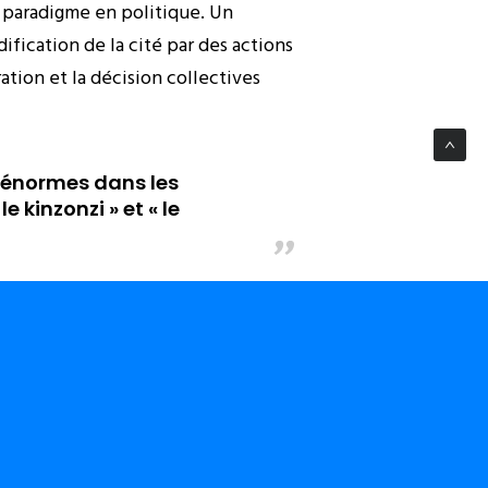
paradigme en politique. Un
ification de la cité par des actions
ration et la décision collectives
s énormes dans les
 kinzonzi » et « le
des dégâts énormes dans les cœurs
o » est indispensable. Le mensonge,
er la confiance entre nous et
s.
mble nécessaire à la renaissance