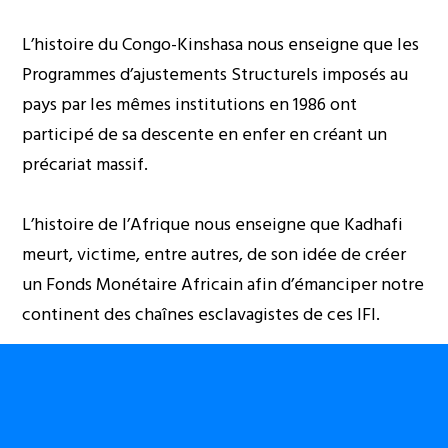
L’histoire du Congo-Kinshasa nous enseigne que les
Programmes d’ajustements Structurels imposés au
pays par les mêmes institutions en 1986 ont
participé de sa descente en enfer en créant un
précariat massif.
L’histoire de l’Afrique nous enseigne que Kadhafi
meurt, victime, entre autres, de son idée de créer
un Fonds Monétaire Africain afin d’émanciper notre
continent des chaînes esclavagistes de ces IFI.
Africom et les guerres secrètes des USA en Afrique
Cette même histoire nous enseigne qu’Africom
participe
des guerres secrètes des USA en Afrique
.