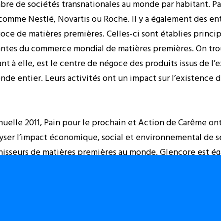
bre de sociétés transnationales au monde par habitant. Par
mme Nestlé, Novartis ou Roche. Il y a également des ent
oce de matières premières. Celles-ci sont établies princ
antes du commerce mondial de matières premières. On trou
nt à elle, est le centre de négoce des produits issus de l’
nde entier. Leurs activités ont un impact sur l’existence 
uelle 2011, Pain pour le prochain et Action de Carême ont
lyser l’impact économique, social et environnemental de se
rnisseurs de matières premières au monde. Glencore est é
 réalisé le plus grand chiffre d’affaires en 2010. Cette étude
e en République Démocratique du Congo. Pays à risque en 
, un champ d’investissements privilégiés pour les sociétés
ommencé à investir dans la province du Katanga (au sud d