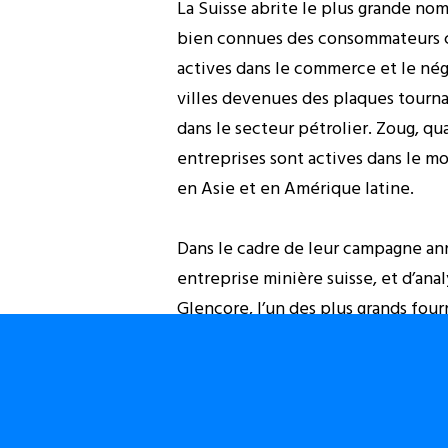
La Suisse abrite le plus grande nom
bien connues des consommateurs co
actives dans le commerce et le nég
villes devenues des plaques tourn
dans le secteur pétrolier. Zoug, qua
entreprises sont actives dans le mo
en Asie et en Amérique latine.
Dans le cadre de leur campagne ann
entreprise minière suisse, et d’ana
Glencore, l’un des plus grands fou
qui, avec 145 milliards de dollars, a
activités commerciales de Glencor
est devenue, malgré son instabilité
récemment, chinoises. Glencore a c