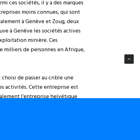
mi ces sociétés, il y a des marques
reprises moins connues, qui sont
ipalement à Genève et Zoug, deux
ve à Genève les sociétés actives
exploitation minière. Ces
de milliers de personnes en Afrique,
 choisi de passer au crible une
s activités. Cette entreprise est
galement l’entreprise helvétique
 analyse les stratégies et les
matière de droits humains, la RDC
 minières occidentales et, plus
e la RDC) en 2007.