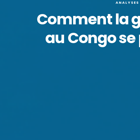
ANALYSES
Comment la gu
au Congo se 