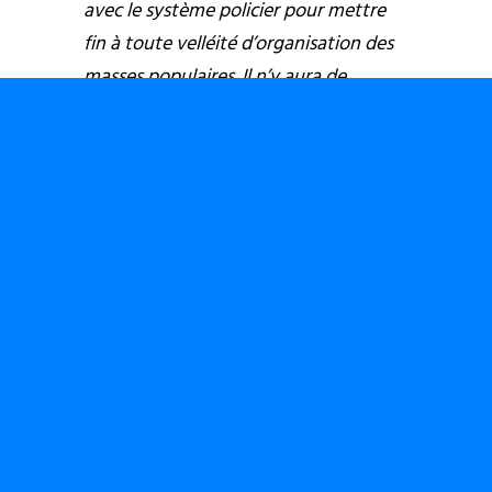
avec le système policier pour mettre
fin à toute velléité d’organisation des
masses populaires. Il n’y aura de
véritable démocratie au Congo
demain que si nous cassons avec ce
système de banditisme et de
répression organisé contre les
populations congolaises.
Sur ce qui a manqué lors de la conférence nationale
souveraine
Le Congo a raté la transmutation d’un
parti Etat en partis de masse.
Supposons que les masses populaires