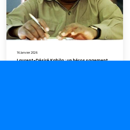
16 Janvier 2026
Laurent-Désiré Kabila : un héros sagement
« versatile »
Par Jean-Pierre Mbelu « Une société qui se ment
n’apprend rien. Elle est condamnée, non pas
nécessairement à disparaître, mais à vivre dans le chaos
permanent. Se mentir à soi même est le péché
intellectuel sans rémission.» – Eboussi Boulaga La
pensée duelle, portée par la logique binaire, peut
caricaturer l’existence humaine au nom d’un…