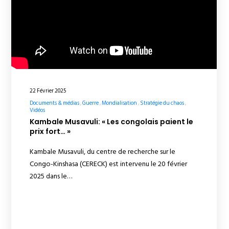
22 Février 2025
Documents & médias
Guerre
Mondialisation
Stratégie du chaos
Vidéos
Kambale Musavuli: « Les congolais paient le
prix fort… »
Kambale Musavuli, du centre de recherche sur le
Congo-Kinshasa (CERECK) est intervenu le 20 février
2025 dans le…