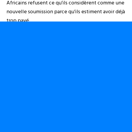
Africains refusent ce qu’ils considèrent comme une
nouvelle soumission parce qu’ils estiment avoir déjà
trop payé.
Les migrants acceptent ce qu’ils peuvent
obtenir parce qu’ils sont dénués d’autre
choix. Tandis que les Sud-Africains refusent
ce qu’ils considèrent comme une nouvelle
soumission parce qu’ils estiment avoir déjà
trop payé.
Entre ces deux logiques naît une incompréhension
profonde. Et dans cette incompréhension, des
hommes qui partagent la même condition finissent
par s’affronter. Ce conflit entre deux conceptions