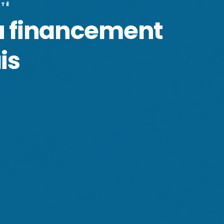
ÉTÉ
du financement
is