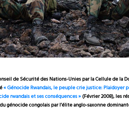
seil de Sécurité des Nations-Unies par la Cellule de la 
lé
« Génocide Rwandais, le peuple crie justice: Plaidoyer 
ocide rwandais et ses conséquences »
(Février 2008), les ré
 du génocide congolais par l’élite anglo-saxonne dominant