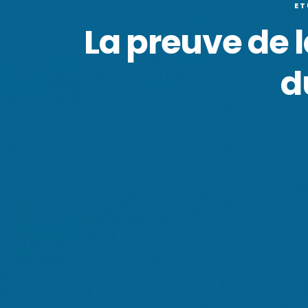
ET
La preuve de 
d