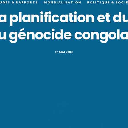
UDES & RAPPORTS
MONDIALISATION
POLITIQUE & SOCI
la planification et 
u génocide congola
17 MAI 2013