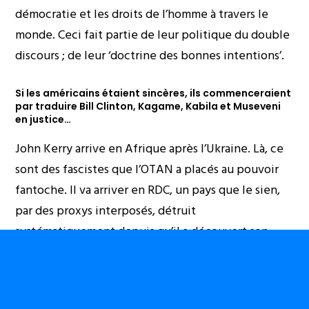
démocratie et les droits de l’homme à travers le
monde. Ceci fait partie de leur politique du double
discours ; de leur ‘doctrine des bonnes intentions’.
Si les américains étaient sincères, ils commenceraient
par traduire Bill Clinton, Kagame, Kabila et Museveni
en justice…
John Kerry arrive en Afrique après l’Ukraine. Là, ce
sont des fascistes que l’OTAN a placés au pouvoir
fantoche. Il va arriver en RDC, un pays que le sien,
par des proxys interposés, détruit
systématiquement depuis qu’il a découvert son
uranium et qu’il lui est devenu ‘un intérêt
permanent’. Il arrive en RDC, un pays lourdement
endetté à cause de l’application des programmes