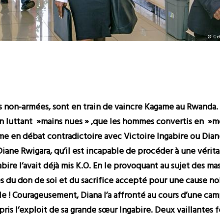
on-armées, sont en train de vaincre Kagame au Rwanda. E
n luttant »mains nues » ,que les hommes convertis en »mo
e en débat contradictoire avec Victoire Ingabire ou Diane
 Diane Rwigara, qu’il est incapable de procéder à une vér
abire l’avait déjà mis K.O. En le provoquant au sujet des m
s du don de soi et du sacrifice accepté pour une cause no
ble ! Courageusement, Diana l’a affronté au cours d’une c
repris l’exploit de sa grande sœur Ingabire. Deux vaillantes 