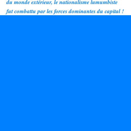
du monde extérieur, le nationalisme lumumbiste
fut combattu par les forces dominantes du capital !
Elles voulaient, à tout prix, contrôler les richesses
du pays. Pour elles, les richesses du Congo-
Kinshasa sont des matières premières tellement
stratégiques qu’elles ne devraient pas être laissées
entre les mains des Congolais et des Africains.
Hélas !Bien que n’étant pas incompatible avec les
intérêts du monde extérieur, le nationalisme
lumumbiste fut combattu par les forces
dominantes du capital ! Elles voulaient, à tout prix,
contrôler les richesses du pays. Pour elles, pense
Ludo De Witte, les richesses du Congo-Kinshasa
sont des matières premières tellement stratégiques