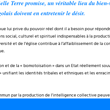
lle Terre promise, un véritable lieu du bien
lais doivent en entretenir le désir.
ue lui prive du pouvoir réel dont il a besoin pour répond
ens social, culturel et spirituel indispensables à la produ
niversité et de l’église contribue à l’affaiblissement de la
ue.
ion et de la « bomotoïsation » dans un Etat réellement souv
 unifiant les identités tribales et ethniques et les enraci
mmun par la production de l’intelligence collective peuven
tion d’une cité plus belle qu’avant au coeur de l’Afrique. 
ité tribale et ethnique sont des défis essentiels pour les s