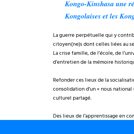
Kongo-Kinshasa une rée
Kongolaises et les Kongo
La guerre perpétuelle qui y contrib
citoyen(ne)s dont celles liées au s
La crise famille, de l’école, de l’u
d’entretien de la mémoire historiq
Refonder ces lieux de la socialisat
consolidation d’un « nous national »
culturel partagé.
Des lieux de l’apprentissage en co
refondation essentielle à l’édifica
nation kongolaise riche de sa divers