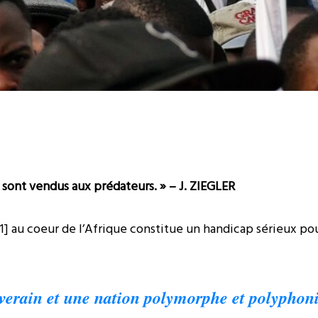
s sont vendus aux prédateurs. » – J. ZIEGLER
] au coeur de l’Afrique constitue un handicap sérieux pour
verain et une nation polymorphe et polyphoni