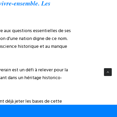
-vivre-ensemble. Les
re aux questions essentielles de ses
ction d’une nation digne de ce nom.
 conscience historique et au manque
erain est un défi à relever pour la
nant dans un héritage historico-
t déjà jeter les bases de cette
Un Etat réellement souverain et une
ouverainistes, les patriotes, les