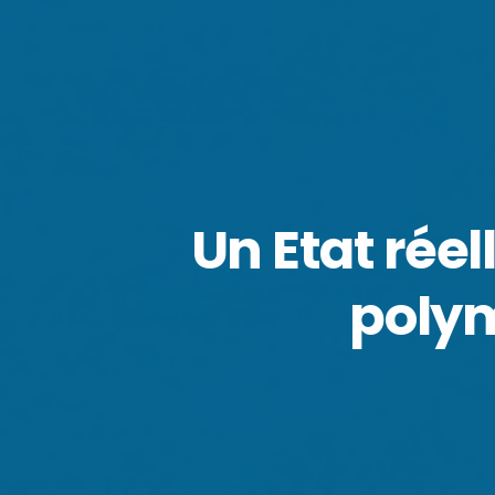
Un Etat rée
polym