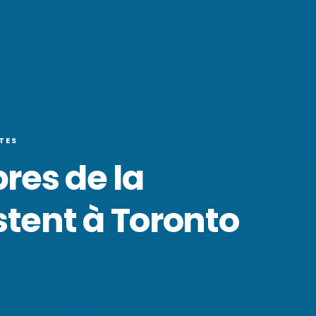
TES
es de la
ent à Toronto