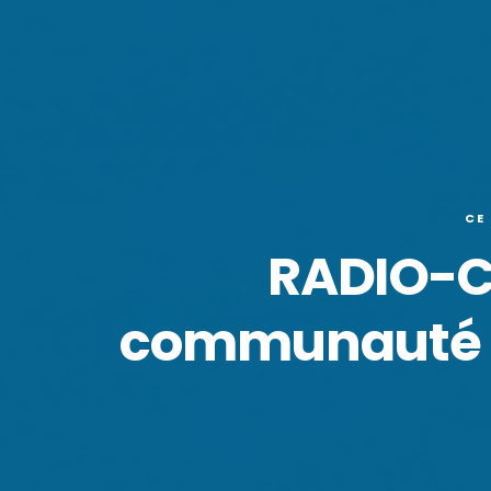
CE
RADIO-C
communauté c