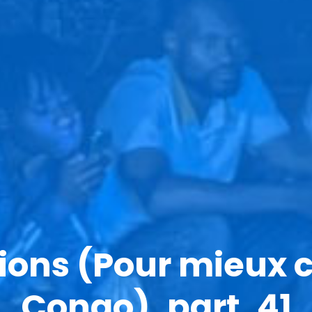
xions (Pour mieux
Congo), part. 41