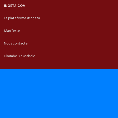
INGETA.COM
La plateforme #Ingeta
Manifeste
Nous contacter
Likambo Ya Mabele
IDEES
Analyses
Opinions