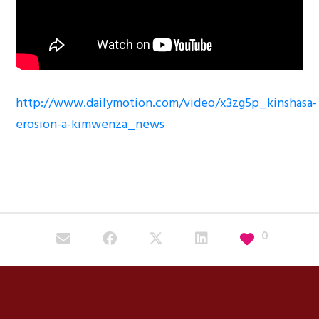
http://www.dailymotion.com/video/x3zg5p_kinshasa-
erosion-a-kimwenza_news
0