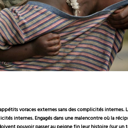
appétits voraces externes sans des complicités internes. L
licités internes. Engagés dans une malencontre où la récip
 doivent pouvoir passer au peigne fin leur histoire (sur un 