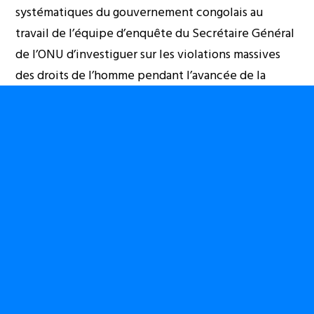
systématiques du gouvernement congolais au
travail de l’équipe d’enquête du Secrétaire Général
de l’ONU d’investiguer sur les violations massives
des droits de l’homme pendant l’avancée de la
rébellion AFDL.
L.D. Kabila se rendit vite compte que s’il veut
garder la confiance et l’adhésion du Peuple et le
séduire à nouveau, il devait à tout prix se revêtir de
sa casquette « nationaliste » et par opportunisme, il
ne pouvait plus accepter le diktat de ses faiseurs
de rois. Ce statut de nationaliste lui servit d’alibi
pour s’émanciper de la tutelle de ses voisins – alliés
devenus encombrants et reconquérir le cœur des
Kinois. Ainsi, la tentative d’assassinat et de coup