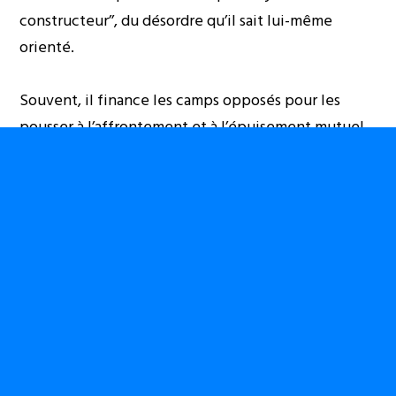
constructeur’’, du désordre qu’il sait lui-même
orienté.
Souvent, il finance les camps opposés pour les
pousser à l’affrontement et à l’épuisement mutuel
de leurs énergies morales, éthiques,
psychologiques et intellectuelles. Il détricote la
souveraineté des peuples en les assujetissant afin
que sa nation demeure à jamais ‘’une nation
exceptionnelle’’, ‘’une nation indispensable’’.
Pour réaliser tout ce travail, il dispose des moyens
colossaux ; il a de l’argent, des idées, des think
thanks, des médias lobotomisant et des agences de
sédition commises à son service. Il dispose d’une