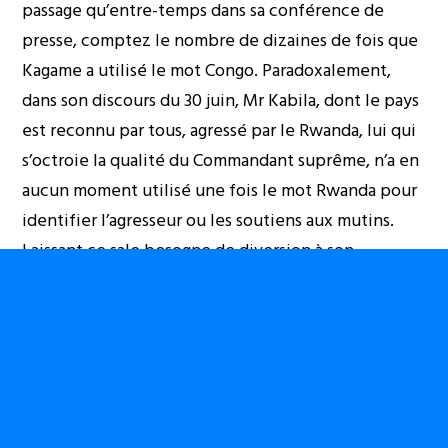
passage qu’entre-temps dans sa conférence de
presse, comptez le nombre de dizaines de fois que
Kagame a utilisé le mot Congo. Paradoxalement,
dans son discours du 30 juin, Mr Kabila, dont le pays
est reconnu par tous, agressé par le Rwanda, lui qui
s’octroie la qualité du Commandant suprême, n’a en
aucun moment utilisé une fois le mot Rwanda pour
identifier l’agresseur ou les soutiens aux mutins.
Laissant ce sale besogne de diversion à son
perroquet national, dont il sait très bien que plus
aucun congolais ne prend au sérieux ses
déclarations.
Même du temps des FAZ, lors des deux guerres de
Shaba, on a vu plusieurs fois MOBUTU, en treillis