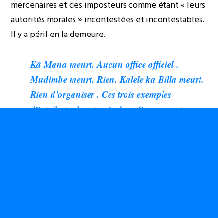
mercenaires et des imposteurs comme étant « leurs
autorités morales » incontestées et incontestables.
Il y a péril en la demeure.
Kä Mana meurt. Aucun office officiel .
Mudimbe meurt. Rien. Kalele ka Billa meurt.
Rien d’organiser . Ces trois exemples
d’intellectuels enterrés dans l’anonymat
quasi-total seraient révélateurs, à mon avis,
d’une dérive dans laquelle le pays s’enfonce
depuis plusieurs années : l’anonymisation des
élites critiques, des minorités éveillées et
éveilleuses , capables de féconder les coeurs et
les esprits pour la production d’un imaginaire
résistant, résilient et souverain.