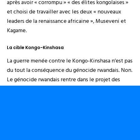
après avoir « corrompu » « des élites kongolaises »
et choisi de travailler avec les deux « nouveaux
leaders de la renaissance africaine », Museveni et
Kagame.
La cible Kongo-Kinshasa
La guerre menée contre le Kongo-Kinshasa n’est pas
du tout la conséquence du génocide rwandais. Non.
Le génocide rwandais rentre dans le projet des
globalistes apatrides de pouvoir prendre
possession du Kongo-Kinshasa, d’en être « les
maîtres » après leur homme lige, Mobutu.
Ce n’est pas parce que la France a demandé aux
Kongolais(es) d’ouvrir le couloir humanitaire que