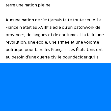
terre une nation pleine.
Aucune nation ne s’est jamais faite toute seule. La
France n’était au XVIIIᵉ siècle qu’un patchwork de
provinces, de langues et de coutumes. Il a fallu une
révolution, une école, une armée et une volonté
politique pour faire les Français. Les États-Unis ont
eu besoin d’une guerre civile pour décider qu’ils
étaient une nation. La Chine a unifié sa langue et
son écriture par des choix politiques assumés, et
personne aujourd’hui ne demande aux Cantonais
s’ils acceptent le mandarin. La Russie a fait du russe
la langue de tout son espace. Toutes les nations
sont des actes de volonté.