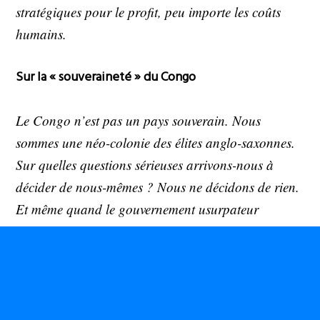
stratégiques pour le profit, peu importe les coûts
humains.
Sur la « souveraineté » du Congo
Le Congo n’est pas un pays souverain. Nous
sommes une néo-colonie des élites anglo-saxonnes.
Sur quelles questions sérieuses arrivons-nous à
décider de nous-mêmes ? Nous ne décidons de rien.
Et même quand le gouvernement usurpateur
participe à certaines décisions, notre peuple n’en
sait absolument rien. Notre lutte et la guerre se
mènent à ce niveau là : Pouvons-nous nous
émanciper des forces impérialistes et
néocolonialistes ? Pouvons-nous nous émanciper